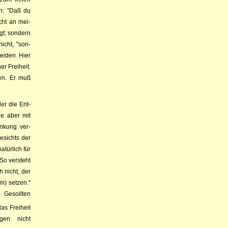
en: "Daß du
icht an mei­
igt; sondern
nicht, "son­
heiden. Hier
er Freiheit.
den. Er muß
der die Ent­
ie aber mit
en­kung ver­
e­sichts der
a­tür­lich für
 So ver­steht
h nicht, der
om) setzen."
m Gesollten
das Freiheit
egen nicht