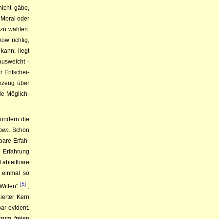
nicht gäbe,
 Mo­ral oder
 zu wäh­len.
ockow
richtig,
 kann, liegt
ausweicht -
r Ent­schei­
k­zeug über
de Mög­lich­
on­dern die
ben
. Schon
­bare Erfah­
 Er­fahrung
t ableitbare
h einmal so
[5]
Wil­len"
,
lierter Kern
lbar
evi­­dent.
zum frei­en