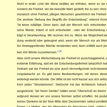
Nicht in erster Linie die Moral müßten wir erfinden, wenn es sie 
sondern die Freiheit. Vor die be­wußte Wahl gestellt, frei zu sein oh­ne
mo­ra­lisch ohne Freiheit, pfle­gen Men­schen ge­wöhn­lich die Freiheit
Die zentrale Stel­lung des Be­griffs der Ent­schei­dung", er­kennt Kr
"ist keine zu­fäl­li­ge. Denn darin, daß der Mensch sich ent­scheiden
seine Wür­­de; in­dem er sich ent­scheidet - oder der Ent­schei­dung 
trägt er Ver­ant­wor­­tung. Wir rech­nen ihm zu. Wenn die Möglichkeit de
dung verdeckt oder ge­­leugnet wird, wenn der Mensch nur als Wer
ihn hin­weg­grei­fender Mäch­te verstanden wird, dann entfällt auch je
[4]
keit, ihm Wür­de zuzuerkennen."
Aber nicht unsere Wertschätzung der Freiheit ist ausschlagge­bend, s
evidente Er­fah­rung,
daß
wir die Entscheidungsfrei­heit tatsächlich
ha
Ock­ham
sah die Freiheit als eine durch Ver­nunft­gründe nicht beweis
rungstatsa­che an. Es gibt keine Beob­achtungen, mit denen diese
wider­legt werden könnte. Der Wille ist der nicht kausal aus sich selbs
Kern jedes
"Vo­­lun­tarismus". Nietzsche
hat das dich­te­risch hübsc
aus­­ge­drückt, "wir freien Geister" hätten einen "Über­­schuß an freiem 
auf­grund dessen wir uns unsere Nor­men selbst schaffen. Als
postu
seines Den­kens ist der freie Wille dem De­zi­sio­­ni­sten selbst unmitte
Einem La Mettrie,
der die Men­schen für Ma­schinen hielt, unfähig 