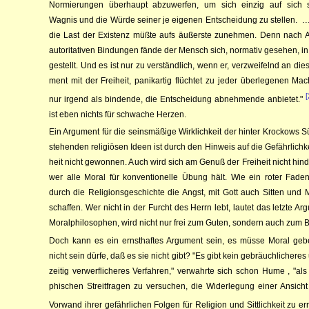
Nor­mie­run­gen über­haupt ab­zu­werfen, um sich einzig auf sich 
..
Wagnis und die Wür­de seiner je ei­ge­­nen Ent­schei­dung zu stellen.
die Last der Exi­stenz müß­­te aufs äu­ßer­ste zu­­neh­men. Denn nach A
au­toritativen Bindun­gen fän­de der Mensch sich, norma­tiv ge­se­hen, in 
ge­­­stellt. Und es ist nur zu verständlich, wenn er, ver­­zwei­felnd an die­
ment mit der Frei­heit, pa­nik­ar­tig flüch­tet zu je­der über­le­ge­­nen Ma
nur ir­gend als bin­den­de, die Ent­­schei­dung ab­neh­­­mende an­bie­tet."
ist eben nichts für schwa­­che Herzen.
Ein Argument für die seinsmäßige Wirklichkeit der hinter Kroc­kows Sü
stehenden religiösen Ideen ist durch den Hin­weis auf die Gefähr­lichke
heit nicht ge­won­nen. Auch wird sich am Genuß der Freiheit nicht hin
wer alle Mo­ral für kon­ven­tionelle Übung hält. Wie ein roter Fa­den
durch die Religions­geschichte die Angst, mit Gott auch Sitten und Mo
schaf­­fen. Wer nicht in der Furcht des Herrn lebt, lautet das letzte Ar­gu
Mo­ral­phi­lo­sophen, wird nicht nur frei zum Gu­ten, son­dern auch zum 
Doch kann es ein ernst­haftes Ar­gu­ment sein, es müsse Moral geb
nicht sein dürfe, daß es sie nicht gibt? "Es gibt kein ge­bräuch­li­cheres
zei­tig ver­werf­li­che­res Ver­fah­ren," verwahrte sich schon Hume
, "als
phi­schen Streit­fra­gen zu versuchen, die Wi­derlegung einer An­sich
Vor­wand ih­rer ge­fähr­lichen Fol­gen für Religion und Sitt­­lichkeit zu er­