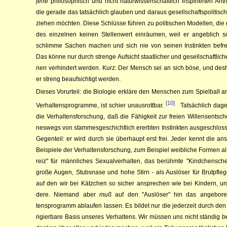
jene phi­lo­so­phisch und nicht naturwissen­schaft­lich inspi­rierten An­
die ge­ra­de das tatsächlich glauben und daraus ge­sellschaftspolitis
zie­­­hen möchten. Diese Schlüsse füh­ren zu politischen Mo­del­len, die d
des einzelnen kei­nen Stellenwert einräumen, weil er an­geb­­­­­lich 
schlimme Sachen machen und sich nie von seinen In­­stinkten befr
Das könne nur durch strenge Auf­sicht staat­­­licher und gesellschaftli­cher In
nen ver­hin­dert werden. Kurz: Der Mensch sei an sich böse, und des­
er streng be­­auf­­sich­tigt wer­den.
Dieses Vorurteil: die Bio­lo­gie er­kläre den Menschen zum Spiel­ball an
[10]
Ver­hal­tens­pro­gramme, ist schier unaus­rott­bar.
Tat­säch­­­lich da
die Ver­haltensforschung, daß die Fähigkeit zur freien Willensent­sch
neswegs von stammesge­schichtlich er­­erbten Instinkten aus­ge­schlos­
Ge­gen­­teil: er wird durch sie überhaupt erst frei. Jeder kennt die an­
Bei­spiele der Ver­­haltens­forschung, zum Bei­spiel weibliche Formen als
reiz" für männliches Sexual­ver­halten, das be­rühm­­te "Kind­chen­sch
große Augen, Stubsnase und hohe Stirn - als Auslö­ser für Brut­­pfle­
auf den wir bei Kätzchen so sicher an­sprechen wie bei Kindern, un
dere. Niemand aber
muß
auf den "Aus­lö­ser" hin das angeboren
tensprogramm ab­lau­­fen las­sen. Es bil­det nur die jeder­zeit durch den
ri­gier­ba­re Basis unseres Ver­­hal­tens. Wir müssen uns nicht ständig b