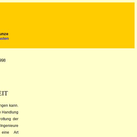
Kunze
asten
998
EIT
ingen kann.
be Handlung
ot­tung der
 Ingenieure
 eine Art