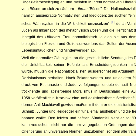
Ungezieferbeseitigung an und mein­ten in ih­rem normativen Übereife
vom Bösen an sich zu säubern -
ihrem
"Bösen". Die Nationalsoziali
nämlich aus­ge­prägte Normativisten und Ideologen: Sie suchten "ein m
[1]
sches Wahnsystem in die Wirk­lich­keit umzu­setzen"
durch Ver­ni
Juden als Inkarnation des metaphysisch
Bösen
und die Herr­schaft d
Inbegriff des
Hö­heren
. Treu normativistisch lei­teten sie aus d
biologischen Fressen-und-Ge­fres­sen­werdens das Sollen der Aus­
Lebens­untauglichen und Minderwertigen ab.
Weil die normative Gläubigkeit an die geschichtliche Sendung des Fü­
die Unfehlbarkeit seiner Befehle als Ent­schei­dungs­den­ken miß­­
wurde, mußten die Nationalsozialisten aus­ge­rech­net als Argument
De­­zi­­­sio­nis­­mus herhal­ten: Nach Be­kannt­wer­­den und un­ter dem fri
druck von Eu­tha­na­sie und Ju­den­ver­­fol­­gungen erlebte der seit Niet
trocknende und ab­ster­ben­de Mo­ralis­mus in Deut­sch­­land eine Auf­
1958 ver­­öf­fent­lich­te Krockow
eine an­ti-de­­­zi­sio­nisti­sche Streit­­schri
dernen An­­ti-Machiavell ge­wis­ser­maßen, mit dem er die de­zi­sio­ni­sti­s
Schmitt
, Jün­ger
und Hei­deg­ger
ein für al­le­mal aus­trei­ben und die fr
ban­nen woll­te. Den letz­ten und tiefsten Sün­denfall sieht er so: 
kann ver­su­chen, nicht nur die ihm vor­ge­ge­be­nen Ordnungen dur
Ori­en­tie­rung an uni­ver­sa­len Nor­men um­zuformen, sondern alle trans