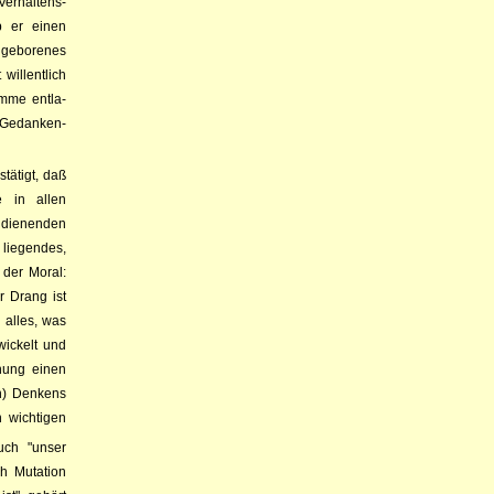
r­hal­tens­­
ob er einen
n­geborenes
 willentlich
amme ent­la­
ie Gedanken­
tätigt, daß
e in allen
dienenden
 liegendes,
 der Moral:
 Drang ist
h alles, was
wickelt und
chung einen
en) Denkens
n wichtigen
ch "unser
ch Mutation