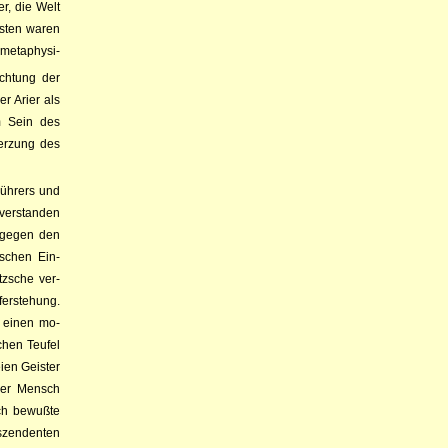
r, die Welt
­sten waren
eta­phy­si­­
ch­­tung der
er Arier als
em Sein des
merzung des
h­­rers und
ver­standen
 ge­gen den
­­schen Ein­­
z­­sche ver­
er­ste­hung.
ft, einen mo­­
chen Teu­­fel
ei­en Geister
"Der Mensch
ch bewuß­te
­zen­den­ten