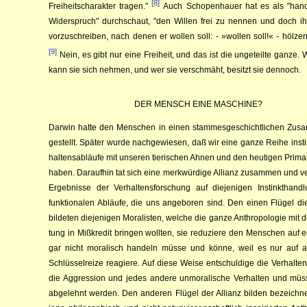
[8]
Freiheitscharak­ter tragen."
Auch Schopen­hauer
hat es als "hand­
Wider­spruch" durch­schaut, "den Willen frei zu nen­nen und doch i
vor­zu­schrei­ben, nach denen er wollen soll: - »wollen soll!« - hölze
[9]
Nein, es gibt nur ei­ne Freiheit, und das ist die un­geteilte gan­ze. W
kann sie sich nehmen, und wer sie ver­schmäht, be­sitzt sie den­noch.
DER MENSCH EINE MASCHINE?
Darwin
hatte den Menschen in einen stam­mes­ge­schicht­lichen Zu­sa
gestellt. Später wurde nachgewiesen, daß wir eine gan­ze Reihe in­stin
hal­tensabläufe mit unseren tie­rischen Ah­nen und den heu­ti­gen Pri­
haben. Daraufhin tat sich eine merk­­wür­dige Al­lianz zu­sammen und v
Er­geb­nisse der Ver­­hal­tens­for­schung auf diejeni­gen Instinkt­han
funk­tio­na­­len Ab­­läufe, die uns angeboren sind. Den einen Flü­gel dies
bil­deten die­jeni­gen Morali­sten, welche die ganze An­thropologie mit
tung in Mißkredit bringen woll­ten, sie reduziere den Men­­­schen auf e
gar nicht moralisch han­deln müsse und kön­ne, weil es nur auf
Schlüssel­reize reagiere. Auf diese Wei­­­se ent­schuldige die Verhalt
die Ag­gression und jedes an­­de­re unmora­lische Verhalten und mü
abgelehnt werden. Den an­de­ren Flügel der Allianz bilden bezeich