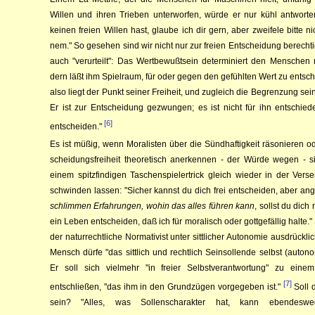
Willen und ihren Trie­ben unter­worfen, würde er nur kühl ant­wor­t
keinen frei­en Wil­­len hast, glaube ich dir gern, aber zwei­fe­le bitte n
nem." So ge­se­hen sind wir nicht nur zur freien Ent­schei­dung berecht
auch "ver­ur­teilt": Das Wertbe­wußtsein de­ter­­miniert den Men­schen 
dern läßt ihm Spielraum, für oder ge­­gen den gefühlten Wert zu ent­sc
al­so liegt der Punkt sei­ner Frei­heit, und zugleich die Be­grenzung sei­n
Er ist zur Ent­­schei­dung gezwungen; es ist nicht für ihn ent­schie
[6]
entschei­den."
Es ist müßig, wenn Mo­ralisten über die Sünd­haf­tig­keit räsonieren o
schei­dungs­freiheit theo­retisch an­er­kennen - der Würde we­gen - s
einem spitzfindigen Ta­schen­spie­ler­trick gleich wie­der in der Ver­s
schwin­den las­sen: "Sicher kannst du dich frei entscheiden, aber ang
schlimmen Er­fah­run­gen, wo­hin das alles führen kann
, sollst du dich n
ein Leben ent­scheiden, daß ich für mo­ra­li­sch oder gott­gefällig halte."
der naturrechtli­che Norma­tivist unter sittlicher Autonomie aus­drück­lic
Mensch dürfe "das sittlich und rechtlich Sein­sol­lende selbst (auton
Er soll sich viel­mehr "in freier Selbst­verant­wor­tung" zu eine
[7]
entschließen, "das ihm in den Grund­zü­gen vor­ge­ge­ben ist."
Soll 
sein? "Alles, was Sol­lenscha­rakter hat, kann eben­des­w