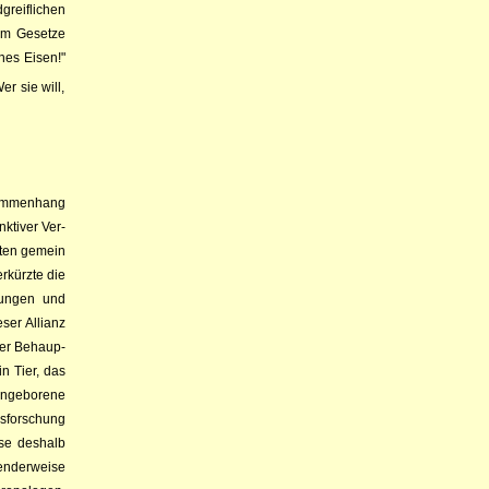
greifli­chen
hm Ge­setze
rnes Eisen!"
er sie will,
m­­men­hang
k­tiver Ver­
maten gemein
erkürzte die
d­lungen und
er Al­li­anz
 der Behaup­
in Tier, das
 angeborene
ensforschung
sse deshalb
nenderweise