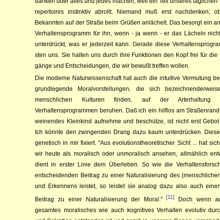
danken über alles und jedes machen, weil ein Teil un­seres tägli­chen Ve
reper­­toires instinktiv ab­rollt. Nie­mand muß erst nach­den­ken, 
Bekann­ten auf der Straße beim Grüßen anlächelt. Das be­sorgt ein a
Ver­hal­tens­pro­gramm für ihn, wenn - ja wenn - er das Lä­­cheln nicht
unter­drückt, was er jeder­zeit kann. Ge­rade die­­se Ver­hal­tensprogr
sten uns. Sie halten uns durch ihre Funk­­tio­nen den Kopf frei für d
gänge und Ent­schei­dungen, die wir be­wußt treffen wol­len.
Die moderne Naturwissenschaft hat auch die intuitive Vermutung bes
grundlegende Moralvorstellungen, die sich bezeichnenderweis
mensch­lichen Kulturen finden, auf der Arterhaltung 
Verhaltensprogrammen be­ru­hen. Daß ich ein hilflos am Straßenrand
weinendes Kleinkind auf­nehme und beschütze, ist nicht erst Gebot
Ich könnte den zwingenden Drang dazu kaum unterdrücken. Dieser
genetisch in mir fixiert. "Aus evolutions­­theoretischer Sicht
...
hat sic
wir heute als moralisch oder unmoralisch ansehen, allmählich ent
dient in erster Linie dem Überleben. So wie die Verhaltensfors
entscheidenden Beitrag zu einer Naturalisierung des (menschlich
und Erkennens leistet, so leistet sie analog dazu also auch eine
[11]
Beitrag zu einer Naturalisierung der Moral."
Doch wenn au
gesamtes moralisches wie auch kognitives Verhalten evolutiv dur