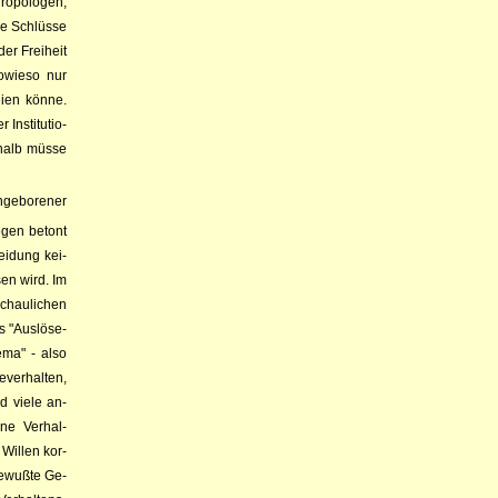
thropologen,
che Schlüsse
er Frei­heit
sowieso nur
eien könne.
­sti­tu­tio­­
­halb müsse
­ge­bore­ner
ge­gen betont
ei­dung kei­
sen wird. Im
schau­lichen
 "Aus­lö­se­
e­ma" - also
geverhalten,
d viele an­
e Ver­hal­
 Willen kor­
e­wuß­te Ge­