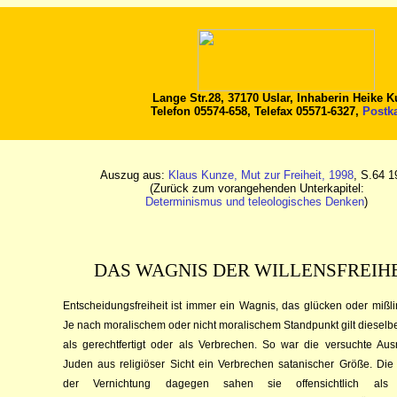
Lange Str.28, 37170 Uslar, Inhaberin Heike 
Telefon 05574-658, Telefax 05571-6327,
Postk
Auszug aus:
Klaus Kunze, Mut zur Freiheit, 1998
, S.64 1
(Zurück zum vorangehenden Unterkapitel:
Determinismus und teleologisches Denken
)
DAS WAGNIS DER WILLENSFREIH
Entscheidungsfreiheit ist immer ein Wagnis, das glücken oder miß­l
Je nach moralischem oder nicht moralischem Standpunkt gilt diesel
als ge­rechtfertigt oder als Verbrechen. So war die versuchte Ausr
Juden aus reli­giöser Sicht ein Verbre­chen satanischer Größe. Die
der Vernichtung da­ge­gen sa­hen sie offensichtlich als