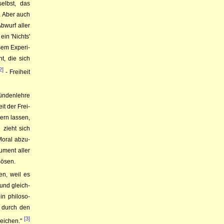
selbst, das
.
Aber auch
b­wurf aller
ein 'Nichts'
sem Ex­pe­ri­
cht, die sich
[2]
- Frei­heit
n­den­leh­re
it der Frei­
dern lassen,
 zieht sich
­ral ab­zu­
­­ment aller
Bösen.
en, weil es
 und gleich­
 in phi­lo­so­
t durch den
[3]
rei­chen."